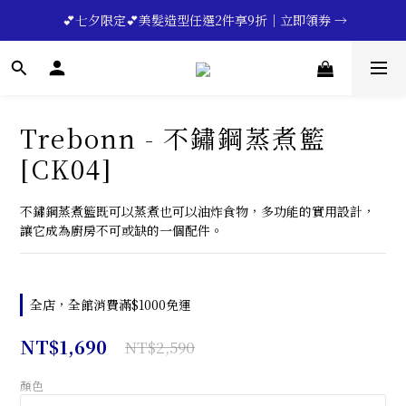
🔥💪My Superdad😍｜全館領券享9折｜立即領券 →
 💕七夕限定💕美髮造型任選2件享9折｜立即領券 →
一分鐘登錄保固 | 買得安心又放心🔥▸▸
🔥💪My Superdad😍｜全館領券享9折｜立即領券 →
Trebonn - 不鏽鋼蒸煮籃
[CK04]
不鏽鋼蒸煮籃既可以蒸煮也可以油炸食物，多功能的實用設計，
讓它成為廚房不可或缺的一個配件。
全店，全館消費滿$1000免運
NT$1,690
NT$2,590
顏色