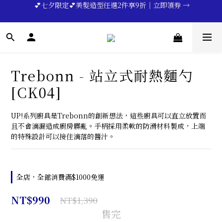
 💕七夕限定💕美髮造型任選2件享9折｜立即領券 →
🔥💪My Superdad😍｜全館領券享9折｜立即領券 →
一分鐘登錄保固 | 買得安心又放心🔥▸▸
🔥💪My Superdad😍｜全館領券享9折｜立即領券 →
Trebonn - 站立式耐熱麵勺
[CK04]
UP!系列廚具是Trebonn的創新想法，這些廚具可以直立放置而
且不會滴漏造成廚房髒亂。手柄採用柔軟的防滑材料製成，上端
的特殊設計可以接住滴落的醬汁。
全店，全館消費滿$1000免運
NT$990
NT$1,390
售完