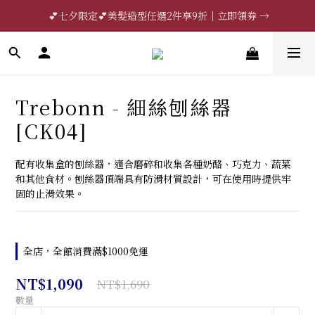
 💕七夕限定💕美髮造型任選2件享9折｜立即領券 →
🔥限時85折｜法國CRISTEL｜立即領券 →
一分鐘登錄保固 | 買得安心又放心🔥▸▸
🔥限時85折｜法國CRISTEL｜立即領券 →
Trebonn - 細絲刨絲器
[CK04]
配有收集盒的刨絲器，適合磨碎和收集各種奶酪、巧克力、蔬菜
和其他食材。刨絲器頂端具有防滑材質設計，可在使用時提供牢
固的止滑效果。
全店，全館消費滿$1000免運
NT$1,090
NT$1,690
數量