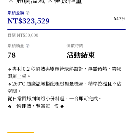
累積金額
NT$323,529
647%
目標
NT$50,000
累積銷量
倒數時間
78
活動結束
🔸專利 0.2 秒瞬熱與雙燈管聚熱設計，無需預熱，美味
即刻上桌。
🔸260°C 超廣溫域搭配極緻輕量機身，精準控溫且不佔
空間。
從日常回烤到精緻小份料理，一台即可完成。
🔥一瞬即熱，豐富每一刻🔥