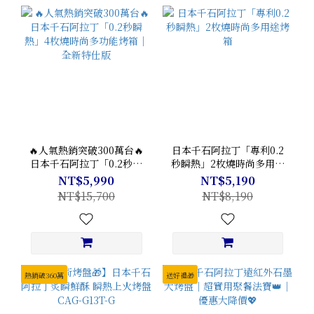
🔥人氣熱銷突破300萬台🔥
日本千石阿拉丁「專利0.2
日本千石阿拉丁「0.2秒瞬
秒瞬熱」2枚燒時尚多用途
熱」4枚燒時尚多功能烤箱
烤箱
NT$5,990
NT$5,190
｜全新特仕版
NT$15,700
NT$8,190
熱銷破360萬
送好禮🎁