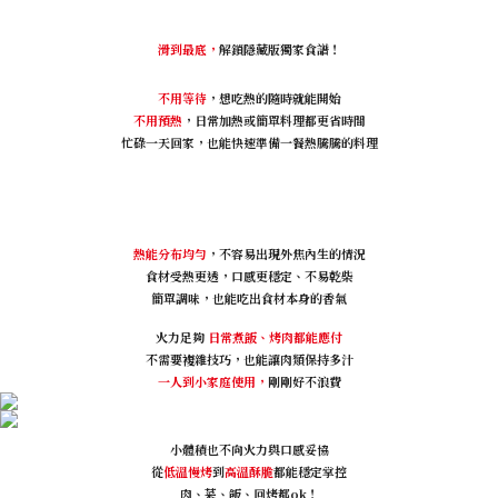
滑到最底，
解鎖隱藏版獨家食譜！
不用等待
，想吃熱的隨時就能開始
不用預熱
，日常加熱或簡單料理都更省時間
忙碌一天回家，也能快速準備一餐熱騰騰的料理
熱能分布均勻
，不容易出現外焦內生的情況
食材受熱更透，口感更穩定、不易乾柴
簡單調味，也能吃出食材本身的香氣
火力足夠
日常煮飯、烤肉都能應付
不需要複雜技巧，也能讓肉類保持多汁
一人到小家庭使用，
剛剛好不浪費
小體積也不向火力與口感妥協
從
低溫慢烤
到
高溫酥脆
都能穩定掌控
肉、菜、飯、回烤都ok！