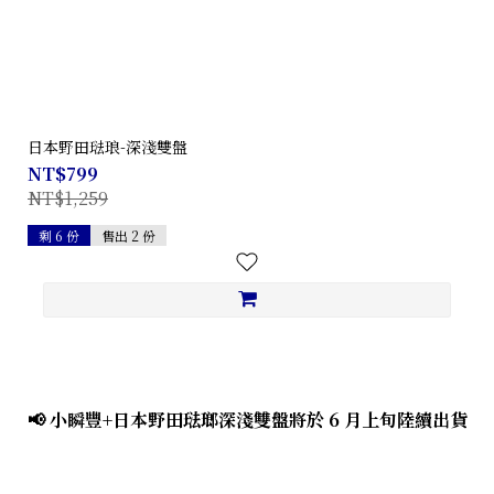
日本野田琺琅-深淺雙盤
NT$799
NT$1,259
剩 6 份
售出 2 份
📢 小瞬豐+日本野田琺瑯深淺雙盤將於 6 月上旬陸續出貨