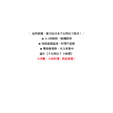
＼ 這些困擾，就交給日本千石阿拉丁解決！／
🔥 0.2秒瞬熱，開機即烤
🔥 同級最廣溫域，料理不設限
🔥 雙燈管聚熱，火力更集中
盡在【千石阿拉丁 小瞬豐】
小坪數｜小份料理｜飲控首選！