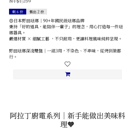
NT$1,259
剩 6 份
售出 2 份
😍日本野田琺瑯｜90+年國民級琺瑯品牌
秉持「好的道具，能陪伴一輩子」的理念，用心打造每一件琺
瑯器具。
嚴選材質 × 細膩工藝 ，不只耐用，更讓料理風味純粹呈現。
野田琺瑯深淺雙盤｜一組3用，不染色、不串味，從烤到裝都
行。
阿拉丁廚電系列｜新手能做出美味料
理🧡