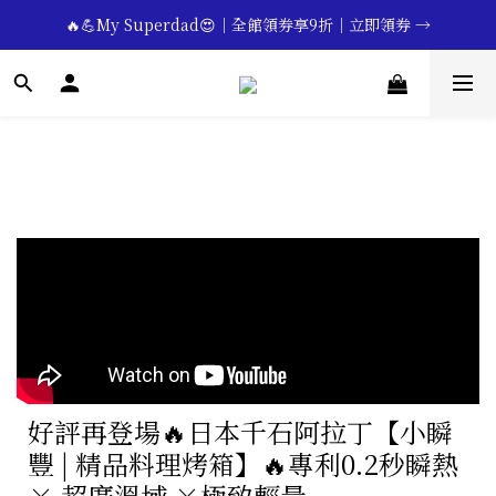
🔥💪My Superdad😍｜全館領券享9折｜立即領券 →
🔥💪My Superdad😍｜全館領券享9折｜立即領券 →
 💕七夕限定💕美髮造型任選2件享9折｜立即領券 →
一分鐘登錄保固 | 買得安心又放心🔥▸▸
🔥💪My Superdad😍｜全館領券享9折｜立即領券 →
好評再登場🔥日本千石阿拉丁【小瞬
豐 | 精品料理烤箱】🔥專利0.2秒瞬熱
× 超廣溫域 ×極致輕量