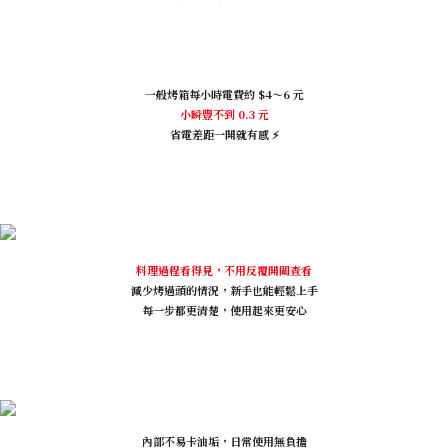
一般烤箱每小時電費約 $4～6 元
小瞬豐不到 0.3 元
省電差距一開就有感 ⚡️
料理過程看得見，不用反覆開關查看
減少烤過頭的情況，新手也能輕鬆上手
每一步都更清楚，使用起來更安心
內部不易卡油垢，日常使用無負擔