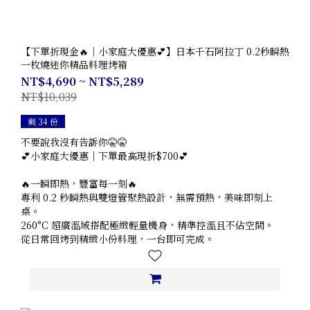
【下單折現金🔥｜小家庭大優惠💕】日本千石阿拉丁 0.2秒瞬熱
一枚燒迷你精品料理烤箱
NT$4,690 ~ NT$5,289
NT$10,039
剩 34 份
不要說我沒有告訴你🤫🤫
💕小家庭大優惠｜下單最高現折$700💕
🔥一瞬即熱，豐富每一刻🔥
專利 0.2 秒瞬熱與雙燈管聚熱設計，無需預熱，美味即刻上
桌。
260°C 超廣溫域搭配極緻輕量機身，精準控溫且不佔空間。
從日常回烤到精緻小份料理，一台即可完成。