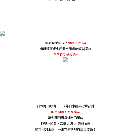
輕到單手可提，
體積小於 A4
廚房檯面或小坪數空間都能輕鬆擺放
不佔位又好收納~
日本野田琺瑯｜90+年日本經典琺瑯品牌
耐用純淨，不易殘味
讓料理回到最純粹的風味
搭配小瞬豐，深盤烘烤 × 淺盤加熱
從料理到上桌，一組完成料理與生活流動！