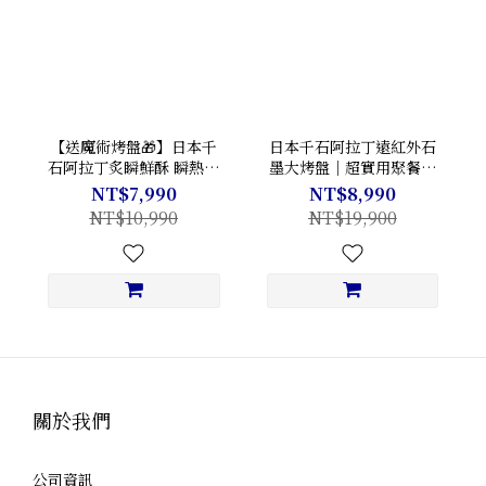
【送魔術烤盤🎁】日本千
日本千石阿拉丁遠紅外石
石阿拉丁炙瞬鮮酥 瞬熱上
墨大烤盤｜超實用聚餐法
火烤盤CAG-G13T-G
寶👑｜優惠大降價💖
NT$7,990
NT$8,990
NT$10,990
NT$19,900
關於我們
公司資訊