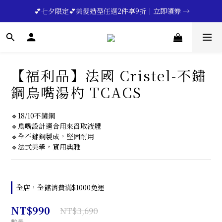
🔥💪My Superdad😍｜全館領券享9折｜立即領券 →
 💕七夕限定💕美髮造型任選2件享9折｜立即領券 →
一分鐘登錄保固 | 買得安心又放心🔥▸▸
🔥💪My Superdad😍｜全館領券享9折｜立即領券 →
【福利品】法國 Cristel-不鏽
鋼鳥嘴湯杓 TCACS
🔹18/10不鏽鋼
🔹鳥嘴設計適合用來舀取液體
🔹全不鏽鋼製成，堅固耐用
🔹法式美學，實用典雅
全店，全館消費滿$1000免運
NT$990
NT$3,690
數量